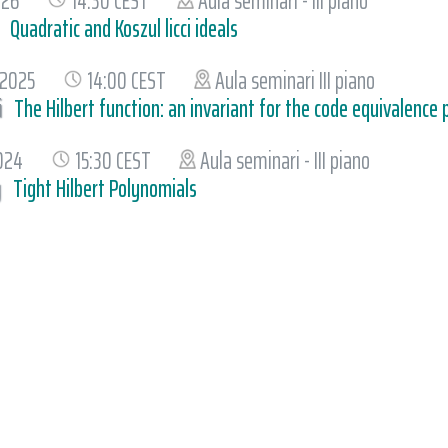
026
14:30 CEST
Aula seminari - III piano
Quadratic and Koszul licci ideals
 2025
14:00 CEST
Aula seminari III piano
i
The Hilbert function: an invariant for the code equivalence
2024
15:30 CEST
Aula seminari - III piano
y
Tight Hilbert Polynomials