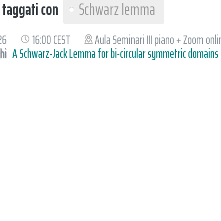
I
taggati con
Schwarz lemma
026
16:00 CEST
Aula Seminari III piano + Zoom onli
hi
A Schwarz-Jack Lemma for bi-circular symmetric domains